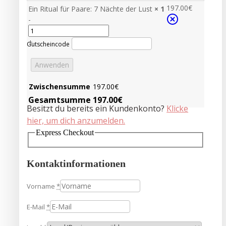
197.00
€
Ein Ritual für Paare: 7 Nächte der Lust
× 1
-
+
Gutscheincode
Anwenden
Zwischensumme
197.00
€
Gesamtsumme
197.00
€
Besitzt du bereits ein Kundenkonto?
Klicke
hier, um dich anzumelden.
Express Checkout
Kontaktinformationen
Vorname
*
E-Mail
*