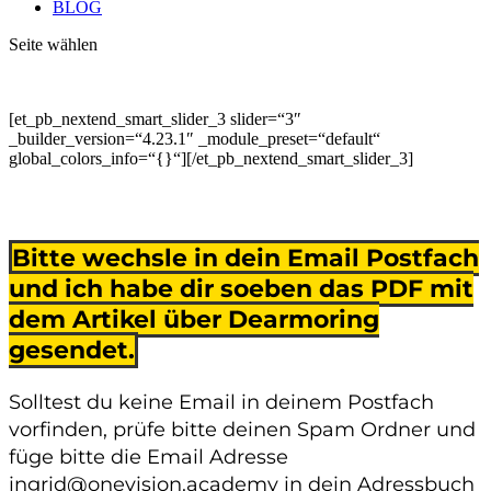
BLOG
Seite wählen
[et_pb_nextend_smart_slider_3 slider=“3″
_builder_version=“4.23.1″ _module_preset=“default“
global_colors_info=“{}“][/et_pb_nextend_smart_slider_3]
Bitte wechsle in dein Email Postfach
und ich habe dir soeben das PDF mit
dem Artikel über Dearmoring
gesendet.
Solltest du keine Email in deinem Postfach
vorfinden, prüfe bitte deinen Spam Ordner und
füge bitte die Email Adresse
ingrid@onevision.academy in dein Adressbuch