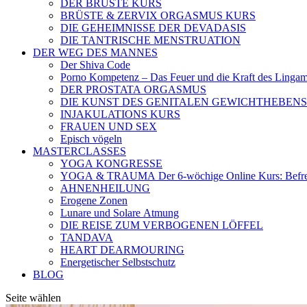
DER BRÜSTE KURS
BRÜSTE & ZERVIX ORGASMUS KURS
DIE GEHEIMNISSE DER DEVADASIS
DIE TANTRISCHE MENSTRUATION
DER WEG DES MANNES
Der Shiva Code
Porno Kompetenz – Das Feuer und die Kraft des Linga
DER PROSTATA ORGASMUS
DIE KUNST DES GENITALEN GEWICHTHEBENS
INJAKULATIONS KURS
FRAUEN UND SEX
Episch vögeln
MASTERCLASSES
YOGA KONGRESSE
YOGA & TRAUMA Der 6‑wöchige Online Kurs: Befreien
AHNENHEILUNG
Erogene Zonen
Lunare und Solare Atmung
DIE REISE ZUM VERBOGENEN LÖFFEL
TANDAVA
HEART DEARMOURING
Energetischer Selbstschutz
BLOG
Seite wählen