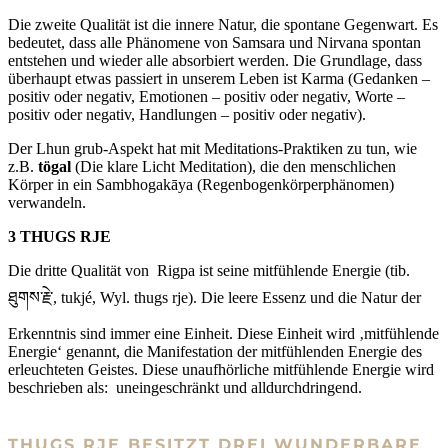
Die zweite Qualität ist die innere Natur, die spontane Gegenwart. Es
bedeutet, dass alle Phänomene von Samsara und Nirvana spontan
entstehen und wieder alle absorbiert werden. Die Grundlage, dass
überhaupt etwas passiert in unserem Leben ist Karma (Gedanken –
positiv oder negativ, Emotionen – positiv oder negativ, Worte –
positiv oder negativ, Handlungen – positiv oder negativ).
Der Lhun grub-Aspekt hat mit Meditations-Praktiken zu tun, wie
z.B.
tögal
(Die klare Licht Meditation), die den menschlichen
Körper in ein Sambhogakāya (Regenbogenkörperphänomen)
verwandeln.
3 THUGS RJE
Die dritte Qualität von Rigpa ist seine mitfühlende Energie (tib.
ཐུགས་རྗེ་, tukjé, Wyl. thugs rje). Die leere Essenz und die Natur der
Erkenntnis sind immer eine Einheit. Diese Einheit wird ‚mitfühlende
Energie‘ genannt, die Manifestation der mitfühlenden Energie des
erleuchteten Geistes. Diese unaufhörliche mitfühlende Energie wird
beschrieben als: uneingeschränkt und alldurchdringend.
THUGS RJE BESITZT DREI WUNDERBARE