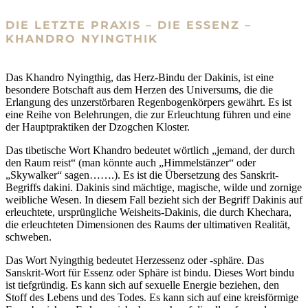
DIE LETZTE PRAXIS – DIE ESSENZ –
KHANDRO NYINGTHIK
Das Khandro Nyingthig, das Herz-Bindu der Dakinis, ist eine
besondere Botschaft aus dem Herzen des Universums, die die
Erlangung des unzerstörbaren Regenbogenkörpers gewährt. Es ist
eine Reihe von Belehrungen, die zur Erleuchtung führen und eine
der Hauptpraktiken der Dzogchen Kloster.
Das tibetische Wort Khandro bedeutet wörtlich „jemand, der durch
den Raum reist“ (man könnte auch „Himmelstänzer“ oder
„Skywalker“ sagen…….). Es ist die Übersetzung des Sanskrit-
Begriffs dakini. Dakinis sind mächtige, magische, wilde und zornige
weibliche Wesen. In diesem Fall bezieht sich der Begriff Dakinis auf
erleuchtete, ursprüngliche Weisheits-Dakinis, die durch Khechara,
die erleuchteten Dimensionen des Raums der ultimativen Realität,
schweben.
Das Wort Nyingthig bedeutet Herzessenz oder -sphäre. Das
Sanskrit-Wort für Essenz oder Sphäre ist bindu. Dieses Wort bindu
ist tiefgründig. Es kann sich auf sexuelle Energie beziehen, den
Stoff des Lebens und des Todes. Es kann sich auf eine kreisförmige