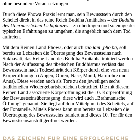
ohne besondere Voraussetzungen.
Durch diese Phowa-Praxis lernt man, sein Bewusstsein durch den
Scheitel direkt in das reine Reich Buddha Amithabas – der
Buddha
des Unermesslichen Lichtglanzes
– zu übertragen und so einige der
typischen Erfahrungen zu umgehen, die angeblich nach dem Tod
auftreten.
Mit dem Reinen-Land-Phowa, oder auch
zab lam ‚pho ba
, soll
bereits zu Lebzeiten die Übertragung des Bewusstseins nach
Sukhavati, das Reine Land des Buddha Amitabha trainiert werden.
Nach der Auffassung des tibetischen Buddhismus verlässt das
Bewusstsein nach Todeseintritt den Körper durch eine von neun
Körperöffnungen (Augen, Ohren, Nase, Mund, Harnröhre und
Anus). Diese werden auch als Tore zu den jeweiligen sechs
traditionellen Wiedergeburtsbereichen betrachtet. Die mit diesem
Reinen Land assoziierte Körperöffnung ist die 10. Körperöffnung
der Bewusstseinsübertragung, diese wird auch „Brahmanische
Öffnung“ genannt. Sie liegt auf dem Mittelpunkt des Scheitels, auf
der Fontanelle. Mittels Phowa kann nun bereits zu Lebzeiten die
Übertragung des Bewusstseins trainiert und dieses 10. Tor für den
Bewusstseinsaustritt geöffnet werden.
DAS ZEICHEN FÜR EINE ERFOLGREICHE