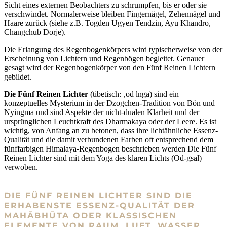
Sicht eines externen Beobachters zu schrumpfen, bis er oder sie
verschwindet. Normalerweise bleiben Fingernägel, Zehennägel und
Haare zurück (siehe z.B. Togden Ugyen Tendzin, Ayu Khandro,
Changchub Dorje).
Die Erlangung des Regenbogenkörpers wird typischerweise von der
Erscheinung von Lichtern und Regenbögen begleitet. Genauer
gesagt wird der Regenbogenkörper von den Fünf Reinen Lichtern
gebildet.
Die Fünf Reinen Lichter
(tibetisch: ‚od lnga) sind ein
konzeptuelles Mysterium in der Dzogchen-Tradition von Bön und
Nyingma und sind Aspekte der nicht-dualen Klarheit und der
ursprünglichen Leuchtkraft des Dharmakaya oder der Leere. Es ist
wichtig, von Anfang an zu betonen, dass ihre lichtähnliche Essenz-
Qualität und die damit verbundenen Farben oft entsprechend dem
fünffarbigen Himalaya-Regenbogen beschrieben werden Die Fünf
Reinen Lichter sind mit dem Yoga des klaren Lichts (Od-gsal)
verwoben.
DIE FÜNF REINEN LICHTER SIND DIE
ERHABENSTE ESSENZ-QUALITÄT DER
MAHĀBHŪTA ODER KLASSISCHEN
ELEMENTE VON RAUM, LUFT, WASSER,