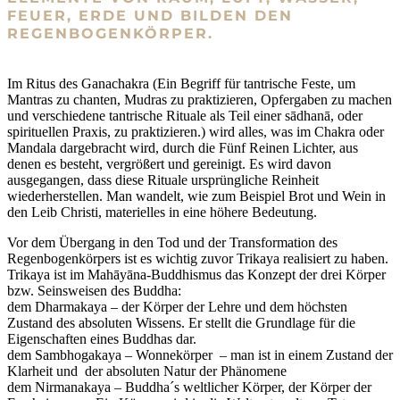
FEUER, ERDE UND BILDEN DEN
REGENBOGENKÖRPER.
Im Ritus des Ganachakra (Ein Begriff für tantrische Feste, um
Mantras zu chanten, Mudras zu praktizieren, Opfergaben zu machen
und verschiedene tantrische Rituale als Teil einer sādhanā, oder
spirituellen Praxis, zu praktizieren.) wird alles, was im Chakra oder
Mandala dargebracht wird, durch die Fünf Reinen Lichter, aus
denen es besteht, vergrößert und gereinigt. Es wird davon
ausgegangen, dass diese Rituale ursprüngliche Reinheit
wiederherstellen. Man wandelt, wie zum Beispiel Brot und Wein in
den Leib Christi, materielles in eine höhere Bedeutung.
Vor dem Übergang in den Tod und der Transformation des
Regenbogenkörpers ist es wichtig zuvor Trikaya realisiert zu haben.
Trikaya ist im Mahāyāna-Buddhismus das Konzept der drei Körper
bzw. Seinsweisen des Buddha:
dem Dharmakaya – der Körper der Lehre und dem höchsten
Zustand des absoluten Wissens. Er stellt die Grundlage für die
Eigenschaften eines Buddhas dar.
dem Sambhogakaya – Wonnekörper – man ist in einem Zustand der
Klarheit und der absoluten Natur der Phänomene
dem Nirmanakaya – Buddha´s weltlicher Körper, der Körper der