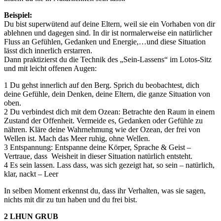
Beispiel:
Du bist superwütend auf deine Eltern, weil sie ein Vorhaben von dir
ablehnen und dagegen sind. In dir ist normalerweise ein natürlicher
Fluss an Gefühlen, Gedanken und Energie,…und diese Situation
lässt dich innerlich erstarren.
Dann praktizierst du die Technik des „Sein-Lassens“ im Lotos-Sitz
und mit leicht offenen Augen:
1 Du gehst innerlich auf den Berg. Sprich du beobachtest, dich
deine Gefühle, dein Denken, deine Eltern, die ganze Situation von
oben.
2 Du verbindest dich mit dem Ozean: Betrachte den Raum in einem
Zustand der Offenheit. Vermeide es, Gedanken oder Gefühle zu
nähren. Kläre deine Wahrnehmung wie der Ozean, der frei von
Wellen ist. Mach das Meer ruhig, ohne Wellen.
3 Entspannung: Entspanne deine Körper, Sprache & Geist –
Vertraue, dass Weisheit in dieser Situation natürlich entsteht.
4 Es sein lassen. Lass dass, was sich gezeigt hat, so sein – natürlich,
klar, nackt – Leer
In selben Moment erkennst du, dass ihr Verhalten, was sie sagen,
nichts mit dir zu tun haben und du frei bist.
2 LHUN GRUB