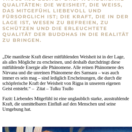
QUALITÄTEN: DIE WEISHEIT, DIE WEISS, D
AS MITGEFÜHL LIEBEVOLL UND F
ÜRSORGLICH IST; DIE KRAFT, DIE IN DER L
AGE IST, WESEN ZU BEFREIEN, ZU S
CHÜTZEN UND DIE ERLEUCHTETE Q
UALITÄT DER BUDDHAS IN DIE REALITÄT Z
U BRINGEN.
„Die manifeste Kraft dieser mitfühlenden Weisheit ist in der Lage,
als alles Mögliche zu erscheinen, und deshalb durchdringt diese
mitfühlende Energie alle Phänomene. Alle reinen Phänomene des
Nirvana und die unreinen Phänomene des Samsara – was auch
immer es sein mag – sind lediglich Erscheinungen, die durch die
schöpferische Kraft der Weisheit von Rigpa in unserem eigenen
Geist entsteht.“ – Zitat – Tulku Tsullo
Fazit: Liebendes Mitgefühl ist eine unglaublich starke, ausstrahlende
Kraft, die unmittelbaren Einfluß auf den Menschen und seine
Umgebung hat.