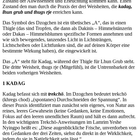
Zustand der Allwissenheit und Erleuchtung kommen kann. Einen
Zustand den man durch die Praxis der drei Weisheiten, die
kadag,
lhun grub und thugs rje
erreichen kann.
Das Symbol des Dzogchen ist ein tibetisches „A“, das in einen
Thigle (das sind Tropfen, die dann als Dakinis – Himmelstänzerin
oder Dakas – Himmelsblumen spezifische Formen annehmen und
wie sich bewegendes, tanzendes Licht in Lichtsträngen,
Lichtscheiben oder Lichtfunken sind, die auf deinen Körper eine
bestimmte Wirkung haben), die eingewickelt ist.
Das „A“ steht für Kadag, während der Thigle für Lhun Grub steht.
Die dritte Weisheit, thugs rje (Mitgefühl), ist die Untrennbarkeit der
beiden vorherigen Weisheiten.
1 KADAG
Kadag befasst sich mit
trekchö
. Im Dzogchen bedeutet trekchö
(khregs chod) „(spontanes) Durchschneiden der Spannung“. In
dieser Praxis identifiziert man zunächst sein eigenes, von Natur aus
reines, leeres Gewahrsein (keine Gedanken, keine Emotionen,
Fokus auf den leeren unendlichen Raum) und hält es dann aufrecht.
In den wichtigsten Trekchö-Anweisungen im Lamrim Yeshe
Nyingpo heißt es: „Diese augenblickliche Frische, unverdorben von
den Gedanken der drei Zeiten, siehst du direkt in der Wirklichkeit,
indem du sie in Natürlichkeit sein lässt.“