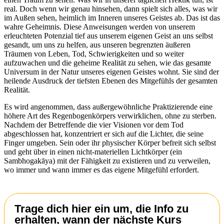
real. Doch wenn wir genau hinsehen, dann spielt sich alles, was wir
im Außen sehen, heimlich im Inneren unseres Geistes ab. Das ist das
wahre Geheimnis. Diese Anweisungen werden von unserem
erleuchteten Potenzial tief aus unserem eigenen Geist an uns selbst
gesandt, um uns zu helfen, aus unseren begrenzten äußeren
Träumen von Leben, Tod, Schwierigkeiten und so weiter
aufzuwachen und die geheime Realität zu sehen, wie das gesamte
Universum in der Natur unseres eigenen Geistes wohnt. Sie sind der
heilende Ausdruck der tiefsten Ebenen des Mitgefühls der gesamten
Realität.
Es wird angenommen, dass außergewöhnliche Praktizierende eine
höhere Art des Regenbogenkörpers verwirklichen, ohne zu sterben.
Nachdem der Betreffende die vier Visionen vor dem Tod
abgeschlossen hat, konzentriert er sich auf die Lichter, die seine
Finger umgeben. Sein oder ihr physischer Körper befreit sich selbst
und geht über in einen nicht-materiellen Lichtkörper (ein
Sambhogakāya) mit der Fähigkeit zu existieren und zu verweilen,
wo immer und wann immer es das eigene Mitgefühl erfordert.
Trage dich hier ein um, die Info zu
erhalten, wann der nächste Kurs