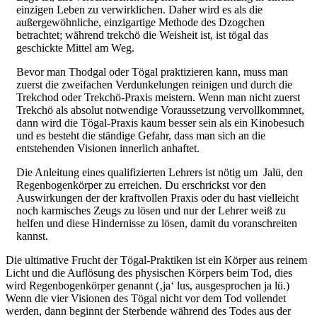
einzigen Leben zu verwirklichen. Daher wird es als die
außergewöhnliche, einzigartige Methode des Dzogchen
betrachtet; während trekchö die Weisheit ist, ist tögal das
geschickte Mittel am Weg.
Bevor man Thodgal oder Tögal praktizieren kann, muss man
zuerst die zweifachen Verdunkelungen reinigen und durch die
Trekchod oder Trekchö-Praxis meistern. Wenn man nicht zuerst
Trekchö als absolut notwendige Voraussetzung vervollkommnet,
dann wird die Tögal-Praxis kaum besser sein als ein Kinobesuch
und es besteht die ständige Gefahr, dass man sich an die
entstehenden Visionen innerlich anhaftet.
Die Anleitung eines qualifizierten Lehrers ist nötig um Jalü, den
Regenbogenkörper zu erreichen. Du erschrickst vor den
Auswirkungen der der kraftvollen Praxis oder du hast vielleicht
noch karmisches Zeugs zu lösen und nur der Lehrer weiß zu
helfen und diese Hindernisse zu lösen, damit du voranschreiten
kannst.
Die ultimative Frucht der Tögal-Praktiken ist ein Körper aus reinem
Licht und die Auflösung des physischen Körpers beim Tod, dies
wird Regenbogenkörper genannt (‚ja‘ lus, ausgesprochen ja lü.)
Wenn die vier Visionen des Tögal nicht vor dem Tod vollendet
werden, dann beginnt der Sterbende während des Todes aus der