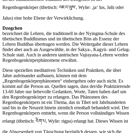
Regenbogenkörper (tibetisch: འཇའ་ལུས་, Wylie: ‚ja‘ lus, Jalü oder
Jalus) eine hohe Ebene der Verwirklichung.
Dzogchen
bezeichnet die Lehren, die traditionell in der Nyingma-Schule des
tibetischen Buddhismus und im tibetischen Bön als Essenz der
Lehren Buddhas übertragen werden. Die Weitergabe dieser Lehren
findet aber auch an Ausgewählte, in der Sakya-, Kagyü- und Gelug-
Schule statt. Auch in anderen tantrischen Vajrayana-Lehren werden
Regenbogenkörperphänomene erwähnt.
Diese speziellen meditativen Techniken und Praktiken, die über
Jahre aufeinander aufbauen, können mit dem
„Regenbogenkörperphänomen“ einhergehen oder auch nicht. Es
kommt auf die Person an. Quellen sagen, dass der/die Praktizierende
13-60 Jahre nur liebevolle Gedanken, Worte, Taten haben darf um
den Regenbogenkörper zu erlangen. Das Phänomen des
Regenbogenkörpers ist ein Thema, das in Tibet seit Jahrhunderten
und bis in die Neuzeit hinein ziemlich ernsthaft behandelt wird. Der
Regenbogenkörpers entsteht, wenn die Person vollständiges Wissen
erlangt (tibetisch: རིག་པ, Wylie: rigpa) erlangt hat. Dieses Wissen ist
die Abwesenheit von Täuschung bezüglich dessen, wie sich die