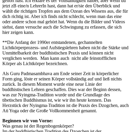
gehört hast. Ich erkläre es der Vollständigkeit halber, aber wenn du
jetzt zB eine/n LehrerIn hast, dann hat er/sie den Überblick und
wählt die richtigen Tropfen aus dem Ozean des Wissens aus, die für
dich richtig ist. Aber ich finds nicht schlecht, wenn man das eine
oder andere schon mal gehört hat. Wenn du die Bilder und Videos
siehst, dann versuche auch die Schwingung zu erfassen, die sich
hier zeigen kann.
**Die Anfang der 1990er entstandenen, gechannelten
Lichtkörperprozess- und Aufstiegslehren haben nicht die Stärke und
Unmittelbarkeit der buddhistischen Praxis und können nicht
verglichen werden. Man kann auch nicht alle feinstofflichen
Körper als Lichtkörper bezeichnen.
Als Guru Padmasambhava am Ende seiner Zeit in körperlicher
Form ging, löste er seinen Körper vollständig auf und ließ nichts
zurück. In diesem Moment wurde eine neue Linie der
buddhistischen Lehren geschaffen. Dies war der Beginn dessen,
was zur Nyingma-Tradition wurde und die Grundlage des
tibetischen Buddhismus ist, wie wir ihn heute kennen. Das
Herzstück der Nyingma-Tradition ist die Praxis des Dzogchen, auch
Ati Yoga oder die Große Vollkommenheit genannt.
Beginnen wir von Vorne:
Was genau ist der Regenbogenkörper?
Im der buddhistischen Tradition des Dzogchen ist der