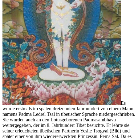
Es
wurde erstmals im späten dreizehnten Jahrhundert von einem Mann
namens Padma Ledrel Tsal in tibetischer Sprache niedergeschrieben.
Sie wurden auch an den Lotusgeborenen Padmasambhava
weitergegeben, der im 8. Jahrhundert Tibet besuchte. Er lehrte sie
seiner erleuchteten tibetischen Partnerin Yeshe Tsogyal (Bild) und
später einer von ihm wiedererweckten Prinzessin, Pema Sal. Da es