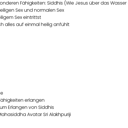
esonderen Fähigkeiten: Siddhis (Wie Jesus über das Wasse
eiligen Sex und normalen Sex
igem Sex eintrittst
h alles auf einmal heilig anfühlt
ie
Fähigkeiten erlangen
zum Erlangen von Siddhis
ahasiddha Avatar Sri Alakhpuriji