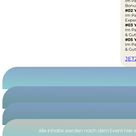
Im Pa
Bonus
#02 
Im Pa
Exper
#03 
Im Pa
& Gu
#05 
Im Pa
& Gu
JET
Alle Inhalte werden nach dem Event hier e