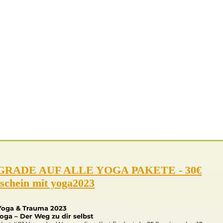
BE YOUR OWN GURU
DEINEM
INNEREN
WISSEN
VERTRAUEN
GRADE AUF ALLE YOGA PAKETE - 30€
schein mit yoga2023
Yoga & Trauma 2023
oga – Der Weg zu dir selbst