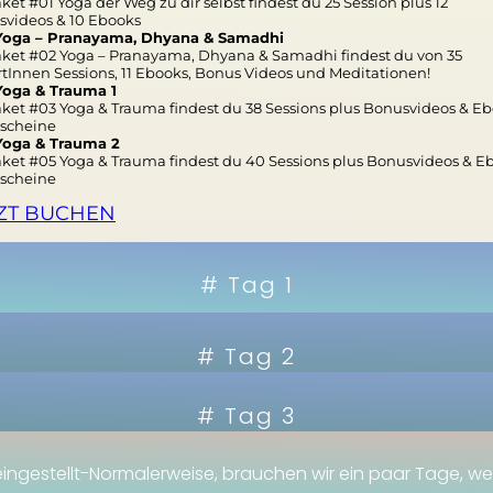
ket #01 Yoga der Weg zu dir selbst findest du 25 Session plus 12
videos & 10 Ebooks
Yoga – Pranayama, Dhyana & Samadhi
ket #02 Yoga – Pranayama, Dhyana & Samadhi findest du von 35
tInnen Sessions, 11 Ebooks, Bonus Videos und Meditationen!
Yoga & Trauma 1
ket #03 Yoga & Trauma findest du 38 Sessions plus Bonusvideos & E
tscheine
Yoga & Trauma 2
ket #05 Yoga & Trauma findest du 40 Sessions plus Bonusvideos & 
tscheine
ZT BUCHEN
# Tag 1
# Tag 2
# Tag 3
ingestellt-Normalerweise, brauchen wir ein paar Tage, weil