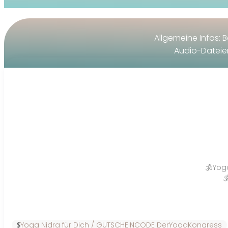
Allgemeine Infos: 
Audio-Dateien
🕉️Yog

Yoga Nidra für Dich / GUTSCHEINCODE DerYogaKongress