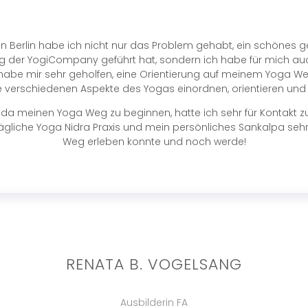
 Berlin habe ich nicht nur das Problem gehabt, ein schönes g
der YogiCompany geführt hat, sondern ich habe für mich auch
 habe mir sehr geholfen, eine Orientierung auf meinem Yoga Weg
ie verschiedenen Aspekte des Yogas einordnen, orientieren un
a meinen Yoga Weg zu beginnen, hatte ich sehr für Kontakt zu Y
r tägliche Yoga Nidra Praxis und mein persönliches Sankalpa se
Weg erleben konnte und noch werde!
RENATA B. VOGELSANG
Ausbilderin FA