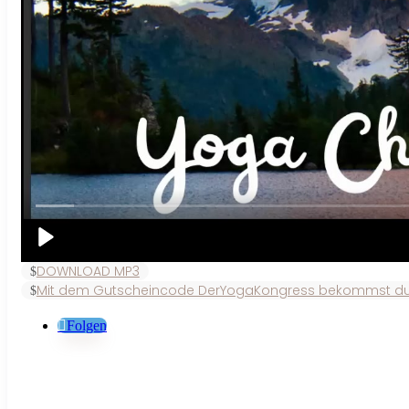
DOWNLOAD MP3
Mit dem Gutscheincode DerYogaKongress bekommst du 100
Folgen