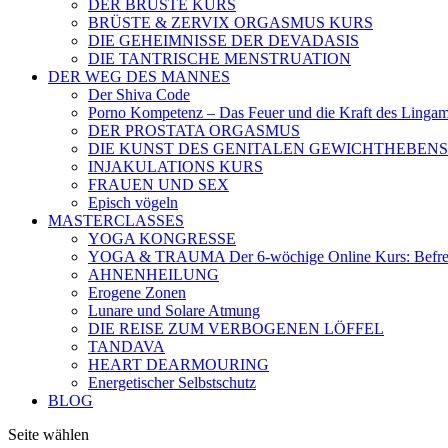
DER BRÜSTE KURS
BRÜSTE & ZERVIX ORGASMUS KURS
DIE GEHEIMNISSE DER DEVADASIS
DIE TANTRISCHE MENSTRUATION
DER WEG DES MANNES
Der Shiva Code
Porno Kompetenz – Das Feuer und die Kraft des Linga
DER PROSTATA ORGASMUS
DIE KUNST DES GENITALEN GEWICHTHEBENS
INJAKULATIONS KURS
FRAUEN UND SEX
Episch vögeln
MASTERCLASSES
YOGA KONGRESSE
YOGA & TRAUMA Der 6‑wöchige Online Kurs: Befreien
AHNENHEILUNG
Erogene Zonen
Lunare und Solare Atmung
DIE REISE ZUM VERBOGENEN LÖFFEL
TANDAVA
HEART DEARMOURING
Energetischer Selbstschutz
BLOG
Seite wählen