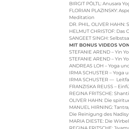
BIRGIT PÖLTL: Anusara Yo
FLORIAN PLAZINSKY: Aspekt
Meditation
DR. PHIL. OLIVER HAHN: S
HELMUT CHRISTOF: Das C
SANGEET SINGH: Selbstsa
MIT
BONUS
VIDEOS
VO
STEFANIE
AREND
– Yin Y
STEFANIE
AREND
– Yin Y
ANDREAS
LOH
– Yoga und
IRMA
SCHUSTER
– Yoga u
I
RMA
SCHUSTER
— Leitfa
FRANZISKA
REUSS
– Einf
REGINA
FRITSCHE
: Shan
OLIVER
HAHN
: Die spirit
MANUEL
HIRNING
: Tantr
Die Reinigung des Nadis
MARIA
DIESTE
: Die Wirbe
REGINA
FRITSCHE
: Jivam