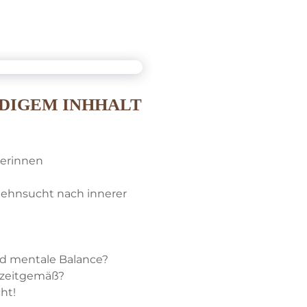
NDIGEM INHHALT
rerinnen
 Sehnsucht nach innerer
und mentale Balance?
 zeitgemäß?
ht!