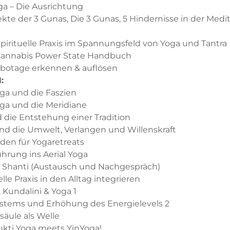
ga – Die Ausrichtung
e der 3 Gunas, Die 3 Gunas, 5 Hindernisse in der Medita
pirituelle Praxis im Spannungsfeld von Yoga und Tantra
annabis Power State Handbuch
botage erkennen & auflösen
N
:
oga und die Faszien
oga und die Meridiane
 die Entstehung einer Tradition
nd die Umwelt, Verlangen und Willenskraft
den für Yogaretreats
ührung ins Aerial Yoga
ti Shanti (Austausch und Nachgespräch)
uelle Praxis in den Alltag integrieren
a, Kundalini
&
Yoga 1
ystems und Erhöhung des Energielevels 2
lsäule als Welle
ukti Yoga meets YinYoga!