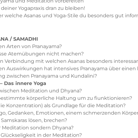
ayama und Meditation vorbereiten
 deiner Yogapraxis dran zu bleiben!
welche Asanas und Yoga-Stile du besonders gut informi
NA / SAMADHI
nen Arten von Pranayama?
isse Atemübungen nicht machen?
in Verbindung mit welchen Asanas besonders interessa
en Auswirkungen hat intensives Pranayama über einen 
g zwischen Pranayama und Kundalini?
 Das innere Yoga
zwischen Meditation und Dhyana?
bestimmte körperliche Haltung um zu fiunktionieren?
die Konzentration) als Grundlage für die Meditation?
go, Gedanken, Emotionen, einem schmerzenden Körpe
 Samskaras lösen, brechen?
r Meditation sondern Dhyana?
Glückseligkeit in der Meditation?