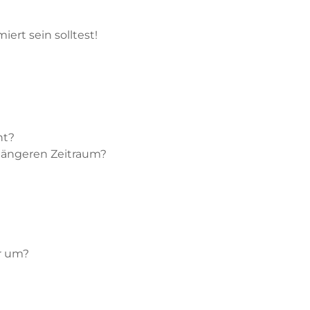
ert sein solltest!
nt?
längeren Zeitraum?
r um?