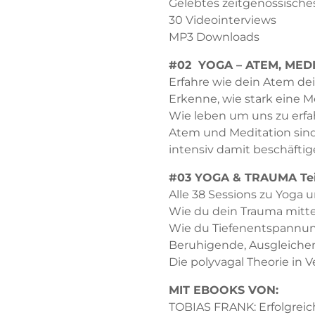
Gelebtes zeitgenössische
30 Videointerviews
MP3 Downloads
#02 YOGA – ATEM, MED
Erfahre wie dein Atem de
Erkenne, wie stark eine Me
Wie leben um uns zu erfah
Atem und Meditation sind 
intensiv damit beschäfti
#03 YOGA & TRAUMA Tei
Alle 38 Sessions zu Yoga
Wie du dein Trauma mitte
Wie du Tiefenentspannun
Beruhigende, Ausgleichen
Die polyvagal Theorie in 
MIT EBOOKS VON:
TOBIAS FRANK: Erfolgreich