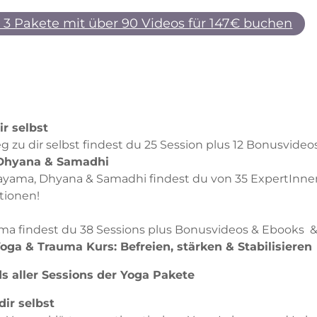
le 3 Pakete mit über 90 Videos für 147€ buchen
3
r selbst
 zu dir selbst findest du 25 Session plus 12 Bonusvideo
 Dhyana & Samadhi
ayama, Dhyana & Samadhi findest du von 35 ExpertInnen 
tionen!
ma findest du 38 Sessions plus Bonusvideos & Ebooks 
Yoga
&
Trauma Kurs: Befreien, stärken
&
Stabilisieren
 aller Sessions der Yoga Pakete
ir selbst