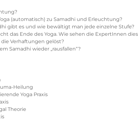
chtung?
 Yoga (automatisch) zu Samadhi und Erleuchtung?
i gibt es und wie bewältigt man jede einzelne Stufe?
nicht das Ende des Yoga. Wie sehen die ExpertInnen die
 die Verhaftungen gelöst?
m Samadhi wieder „rausfallen“?
a
rauma-Heilung
ierende Yoga Praxis
axis
gal Theorie
is