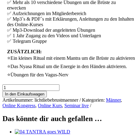
✅ Mehr als 10 verschiedene Übungen um die Brüste zu
erwecken
✅ Aufzeichnungen im Mitgliederbereich
✅ Mp3´s & PDF´s mit Erklärungen, Anleitungen zu den Inhalten
des Online-Kurses
✅ Mp3-Download der angeleiteten Übungen
✅ 1 Jahr Zugang zu den Videos und Unterlagen
✅ Telegram Gruppe
ZUSÄTZLICH:
⭐Ein kleines Ritual mit einem Mantra um die Brüste zu aktivieren
⭐Das Nyasa Ritual um die Energie in den Händen aktivieren.
⭐Übungen für den Vagus-Nerv
Das
Licht
In den Einkaufswagen
und
Artikelnummer:
lichtliebebrustmaenner
Kategorien:
Männer
,
die
Online Kongress
,
Online Kurs
,
Seminar live
Liebe
der
Das könnte dir auch gefallen …
Brüste
Männer
Menge