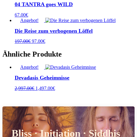
04 TANTRA goes WILD
67.00
€
Angebot!
Die Reise zum verbogenen Löffel
Ursprünglicher
Aktueller
197.00
€
97.00
€
Preis
Preis
war:
ist:
Ähnliche Produkte
197.00€
97.00€.
Angebot!
Devadasis Geheimnisse
Ursprünglicher
Aktueller
2,997.00
€
1,497.00
€
Preis
Preis
war:
ist:
2,997.00€
1,497.00€.
Bliss · Initiation · Siddhis