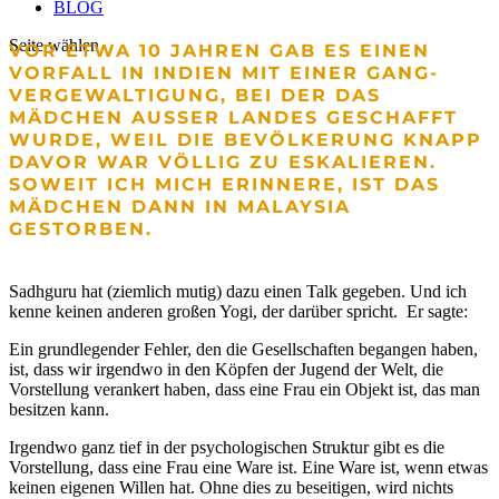
BLOG
Seite wählen
VOR ETWA 10 JAHREN GAB ES EINEN
VORFALL IN INDIEN MIT EINER GANG-
VERGEWALTIGUNG, BEI DER DAS
MÄDCHEN AUSSER LANDES GESCHAFFT W
URDE, WEIL DIE BEVÖLKERUNG KNAPP D
AVOR WAR VÖLLIG ZU ESKALIEREN. ​​​​S
OWEIT ICH MICH ERINNERE, IST DAS M
ÄDCHEN DANN IN MALAYSIA G
ESTORBEN.
Sadhguru hat (ziemlich mutig) dazu einen Talk gegeben. Und ich
kenne keinen anderen großen Yogi, der darüber spricht. Er sagte:
Ein grundlegender Fehler, den die Gesellschaften begangen haben,
ist, dass wir irgendwo in den Köpfen der Jugend der Welt, die
Vorstellung verankert haben, dass eine Frau ein Objekt ist, das man
besitzen kann.
Irgendwo ganz tief in der psychologischen Struktur gibt es die
Vorstellung, dass eine Frau eine Ware ist. Eine Ware ist, wenn etwas
keinen eigenen Willen hat. Ohne dies zu beseitigen, wird nichts