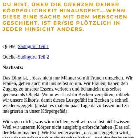
DU BIST, ÜBER DIE GRENZEN DEINER
KÖRPERLICHKEIT HINAUSGEHT….WENN
DIESE EINE SACHE MIT DEM MENSCHEN
GESCHIEHT, IST ER/SIE PLÖTZLICH IN
JEDER HINSICHT ANDERS.
Quelle:
Sadhguru Teil 1
Quelle:
Sadhguru Teil 2
Nachsatz:
Das Ding ist,…dass nicht nur Männer so mit Frauen umgehen. Wir
Frauen, gehen auch mit uns selbst so um. Wir Frauen, haben den
Zugang zu unserer Essenz verloren und behandeln uns selbst
genauso als Objekt. Wenn wir Lust im Becken verspüren, rubbeln
wir unsere Klitoris, damit dieses Lustgefühl im Becken ja schnell
wieder weggeht (anstatt es mal ein paar Tage da zu lassen und zu
integrieren in unser Körpergefäß)
Wir sagen nicht, was wir möchten, weil wir es selbst nicht wissen.
Weil wir unseren Körper nicht ausgiebig erforscht haben (Das soll
der Mann machen). Wir Frauen erwarten, dass uns gegeben wird,