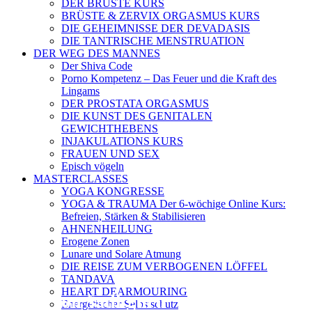
DER BRÜSTE KURS
BRÜSTE & ZERVIX ORGASMUS KURS
DIE GEHEIMNISSE DER DEVADASIS
DIE TANTRISCHE MENSTRUATION
DER WEG DES MANNES
Der Shiva Code
Porno Kompetenz – Das Feuer und die Kraft des
Lingams
DER PROSTATA ORGASMUS
DIE KUNST DES GENITALEN
GEWICHTHEBENS
INJAKULATIONS KURS
FRAUEN UND SEX
Episch vögeln
MASTERCLASSES
YOGA KONGRESSE
YOGA & TRAUMA Der 6‑wöchige Online Kurs:
Befreien, Stärken & Stabilisieren
AHNENHEILUNG
Erogene Zonen
Lunare und Solare Atmung
DIE REISE ZUM VERBOGENEN LÖFFEL
TANDAVA
HEART DEARMOURING
Talk von Sadhguru
Energetischer Selbstschutz