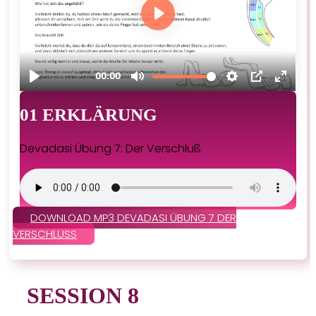
01 ERKLÄRUNG
Devadasi Übung 7: Der Verschluß
DOWNLOAD MP3 DEVADASI ÜBUNG 7 DER
VERSCHLUSS
SESSION 8