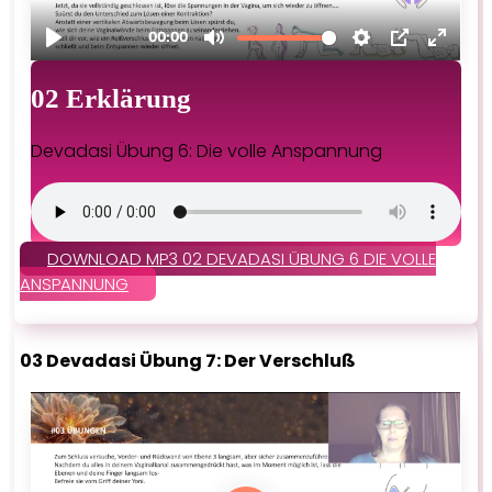
02 Erklärung
Devadasi Übung 6: Die volle Anspannung
DOWNLOAD MP3 02 DEVADASI ÜBUNG 6 DIE VOLLE
ANSPANNUNG
03 Devadasi Übung 7: Der Verschluß