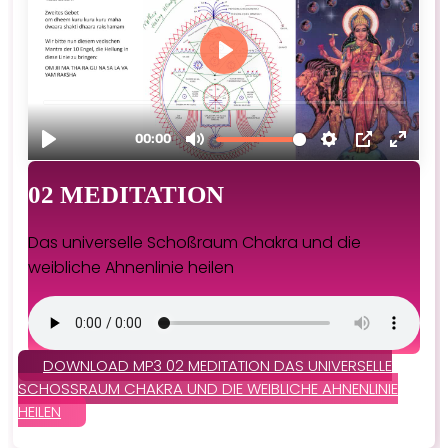
02 MEDITATION
Das universelle Schoßraum Chakra und die
weibliche Ahnenlinie heilen
DOWNLOAD MP3 02 MEDITATION DAS UNIVERSELLE
SCHOSSRAUM CHAKRA UND DIE WEIBLICHE AHNENLINIE H
EILEN