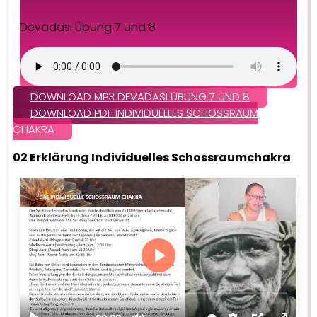
Devadasi Übung 7 und 8
DOWNLOAD MP3 DEVADASI ÜBUNG 7 UND 8
DOWNLOAD PDF INDIVIDUELLES SCHOSSRAUM
CHAKRA
02 Erklärung Individuelles Schossraumchakra