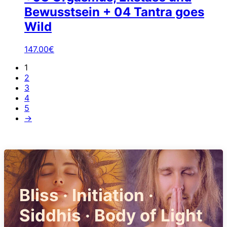
Bewusstsein + 04 Tantra goes
Wild
147.00
€
1
2
3
4
5
→
Bliss · Initiation ·
Siddhis · Body of Light