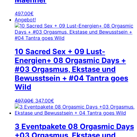
497.00
€
Angebot!
10 Sacred Sex + 09 Lust-
Energien+ 08 Orgasmic Days +
#03 Orgasmus, Ekstase und
Bewusstsein + #04 Tantra goes
Wild
Ursprünglicher
Aktueller
497.00
€
347.00
€
Preis
Preis
war:
ist:
497.00€
347.00€.
3 Eventpakete 08 Orgasmic Days
+03 Orgasmus, Ekstase und