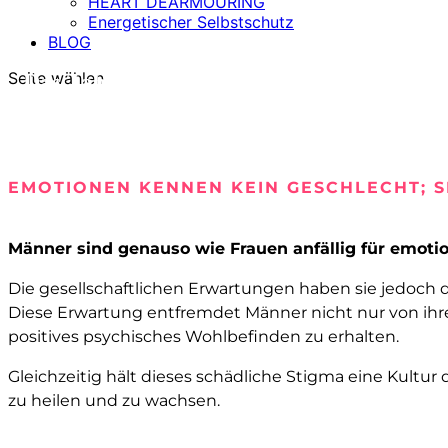
HEART DEARMOURING
Energetischer Selbstschutz
BLOG
Seite wählen
Das Tabu der Männer
EMOTIONEN KENNEN KEIN GESCHLECHT; S
Männer sind genauso wie Frauen anfällig für emot
Die gesellschaftlichen Erwartungen haben sie jedoch d
Diese Erwartung entfremdet Männer nicht nur von ihr
positives psychisches Wohlbefinden zu erhalten.
Gleichzeitig hält dieses schädliche Stigma eine Kult
zu heilen und zu wachsen.