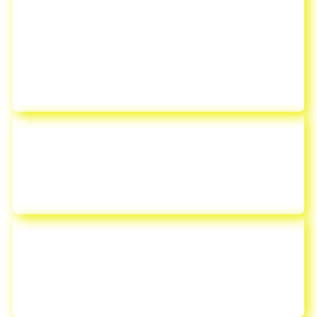
Du erhältst für jede Nacht eine Session, sowie Pdf
´s mit Wissen über die Rauhnächte, Schritt für
Schritt Anleitungen, Ritualen und Meditationen von
führenden Experten & Expertinnen zu den
Rauhnächten
Z
Bereite dir dein Glück und deinen Segen für das
kommende Jahr vor und schließe das alte Jahr
ab!
Z
Lass Dich von tiefgehenden Sessions inspirieren.
Setze Erhaltenes umgehend in die Praxis um und
integriere es während der Rauhnächte!