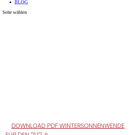
BLOG
Seite wählen
DIE MAGISCHEN
RAUHNÄCHTE
beginnen am 24. 12.2026
DOWNLOAD PDF WINTERSONNENWENDE
FÜR DEN 21.12.