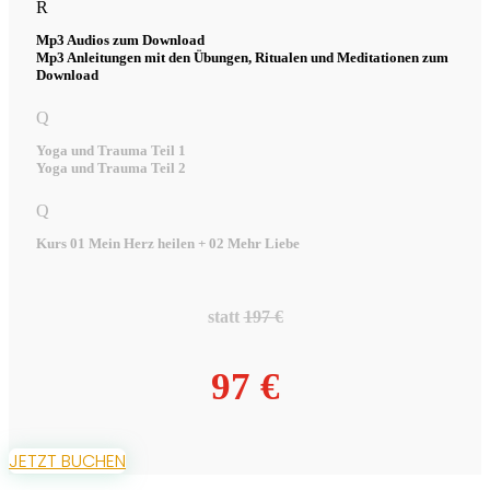
R
Mp3 Audios zum Download
Mp3 Anleitungen mit den Übungen, Ritualen und Meditationen zum
Download
Q
Yoga und Trauma Teil 1
Yoga und Trauma Teil 2
Q
Kurs 01 Mein Herz heilen + 02 Mehr Liebe
statt
197 €
97 €
JETZT BUCHEN