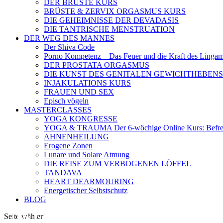
DER BRÜSTE KURS
BRÜSTE & ZERVIX ORGASMUS KURS
DIE GEHEIMNISSE DER DEVADASIS
DIE TANTRISCHE MENSTRUATION
DER WEG DES MANNES
Der Shiva Code
Porno Kompetenz – Das Feuer und die Kraft des Linga
DER PROSTATA ORGASMUS
DIE KUNST DES GENITALEN GEWICHTHEBENS
INJAKULATIONS KURS
FRAUEN UND SEX
Episch vögeln
MASTERCLASSES
YOGA KONGRESSE
YOGA & TRAUMA Der 6‑wöchige Online Kurs: Befreien
AHNENHEILUNG
Erogene Zonen
Lunare und Solare Atmung
DIE REISE ZUM VERBOGENEN LÖFFEL
TANDAVA
HEART DEARMOURING
Energetischer Selbstschutz
BLOG
Das Erbe des Patriachats
Seite wählen