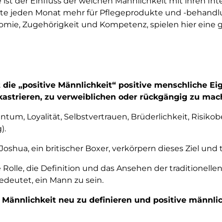
ist der Einfluss der weichen Männlichkeit mit ihren In
ute jeden Monat mehr für Pflegeprodukte und -behandlu
omie, Zugehörigkeit und Kompetenz, spielen hier eine g
 die „positive Männlichkeit“ positive menschliche Ei
kastrieren, zu verweiblichen oder rückgängig zu mac
entum, Loyalität, Selbstvertrauen, Brüderlichkeit, Risik
).
shua, ein britischer Boxer, verkörpern dieses Ziel und 
 Rolle, die Definition und das Ansehen der traditionell
bedeutet, ein Mann zu sein.
 Männlichkeit neu zu definieren und positive männli