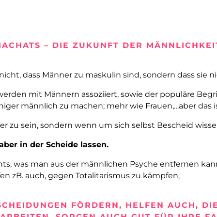
IACHATS – DIE ZUKUNFT DER MÄNNLICHKEI
icht, dass Männer zu maskulin sind, sondern dass sie n
rden mit Männern assoziiert, sowie der populäre Begriff
 weniger männlich zu machen; mehr wie Frauen,…aber das i
r zu sein, sondern wenn um sich selbst Bescheid wisse
ber in der Scheide lassen.
ts, was man aus der männlichen Psyche entfernen kann. 
fen zB. auch, gegen Totalitarismus zu kämpfen,
SCHEIDUNGEN FÖRDERN, HELFEN AUCH, DI
 ARBEITEN, SORGEN AUCH GUT FÜR IHRE FA