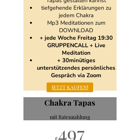
Tapas gestalten kannst
tiefgehende Erklärungen zu
jedem Chakra
Mp3 Meditationen zum
DOWNLOAD
+ jede Woche Freitag 19:30
GRUPPENCALL + Live
Meditation
+ 30minütiges
unterstützendes persönliches
Gespräch via Zoom
JETZT KAUFEN!
Chakra Tapas
mit Ratenzahlung
497
€