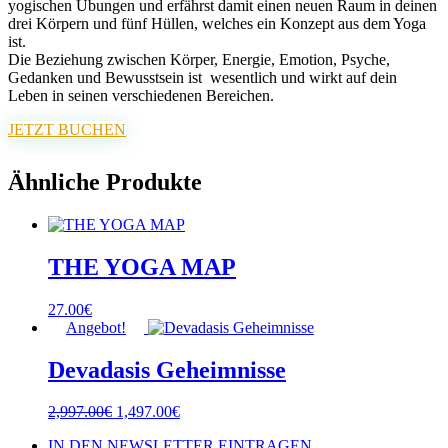
yogischen Übungen und erfährst damit einen neuen Raum in deinen
drei Körpern und fünf Hüllen, welches ein Konzept aus dem Yoga
ist.
Die Beziehung zwischen Körper, Energie, Emotion, Psyche,
Gedanken und Bewusstsein ist wesentlich und wirkt auf dein
Leben in seinen verschiedenen Bereichen.
JETZT BUCHEN
Ähnliche Produkte
THE YOGA MAP
27.00
€
Angebot!
Devadasis Geheimnisse
Ursprünglicher
Aktueller
2,997.00
€
1,497.00
€
Preis
Preis
IN DEN NEWSLETTER EINTRAGEN
war:
ist: