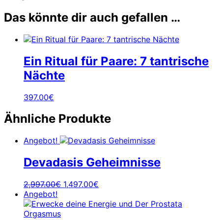
-
Frauen
Das könnte dir auch gefallen …
WH
Menge
Ein Ritual für Paare: 7 tantrische
Nächte
397.00
€
Ähnliche Produkte
Angebot!
Devadasis Geheimnisse
Ursprünglicher
Aktueller
2,997.00
€
1,497.00
€
Preis
Preis
Angebot!
war:
ist:
2,997.00€
1,497.00€.