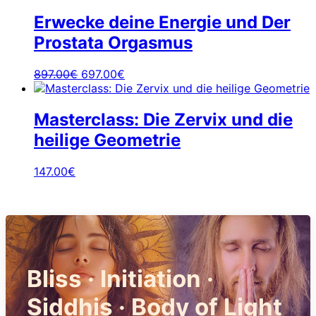
Erwecke deine Energie und Der
Prostata Orgasmus
Ursprünglicher
Aktueller
897.00
€
697.00
€
Preis
Preis
war:
ist:
897.00€
697.00€.
Masterclass: Die Zervix und die
heilige Geometrie
147.00
€
Bliss · Initiation ·
Siddhis · Body of Light