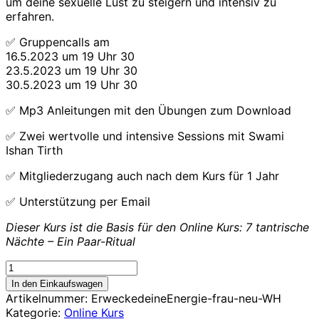
um deine sexuelle Lust zu steigern und intensiv zu
erfahren.
✅ Gruppencalls am
16.5.2023 um 19 Uhr 30
23.5.2023 um 19 Uhr 30
30.5.2023 um 19 Uhr 30
✅ Mp3 Anleitungen mit den Übungen zum Download
✅ Zwei wertvolle und intensive Sessions mit Swami
Ishan Tirth
✅ Mitgliederzugang auch nach dem Kurs für 1 Jahr
✅ Unterstützung per Email
Dieser Kurs ist die Basis für den Online Kurs: 7 tantrische
Nächte – Ein Paar-Ritual
Erwecke
deine
In den Einkaufswagen
Energie
Artikelnummer:
ErweckedeineEnergie-frau-neu-WH
2023
Kategorie:
Online Kurs