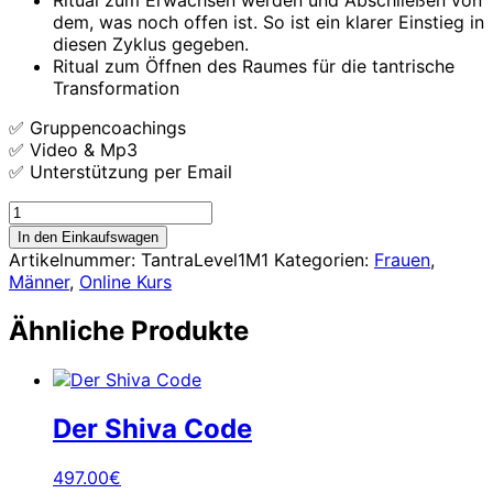
dem, was noch offen ist. So ist ein klarer Einstieg in
diesen Zyklus gegeben.
Ritual zum Öffnen des Raumes für die tantrische
Transformation
✅ Gruppencoachings
✅ Video & Mp3
✅ Unterstützung per Email
Tantra
Level
In den Einkaufswagen
1
Artikelnummer:
TantraLevel1M1
Kategorien:
Frauen
,
-
Männer
,
Online Kurs
Modul
1
Ähnliche Produkte
Menge
Der Shiva Code
497.00
€