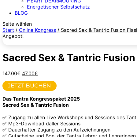
HEART DEARMOURING
Energetischer Selbstschutz
BLOG
Seite wählen
Start
/
Online Kongress
/ Sacred Sex & Tantric Fusion Flas
Angebot!
Sacred Sex & Tantric Fusion
Ursprünglicher
Aktueller
147.00
€
47.00
€
Preis
Preis
war:
ist:
JETZT BUCHEN
147.00€
47.00€.
Das Tantra Kongresspaket 2025
Sacred Sex & Tantric Fusion
✅ Zugang zu allen Live Workshops und Sessions des Tant
✅ Mp3-Download daller Sessions
✅ Dauerhafter Zugang zu den Aufzeichnungen
✅ Gutscheine und Boni der Tantra Lehrer und Lehrerinnen