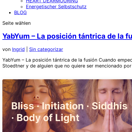
HEART DEARMOURING
Energetischer Selbstschutz
BLOG
Seite wählen
YabYum – La posición tántrica de la f
von
Ingrid
|
Sin categorizar
YabYum – La posición tántrica de la fusión Cuando empecé 
Stoedtner y de alguien que no quiere ser mencionado por 
Bliss · Initiation · Siddhis
· Body of Light