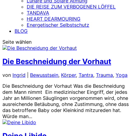
Lunare und Solare Atmung
DIE REISE ZUM VERBOGENEN LÖFFEL
TANDAVA
HEART DEARMOURING
Energetischer Selbstschutz
BLOG
Seite wählen
Die Beschneidung der Vorhaut
von
Ingrid
|
Bewusstsein
,
Körper
,
Tantra
,
Trauma
,
Yoga
Die Beschneidung der Vorhaut Was die Beschneidung
dem Mann nimmt Ein medizinischer Eingriff, der jedes
Jahr an Millionen Säuglingen vorgenommen wird, ohne
ausreichende Betäubung, ohne Zustimmung, ohne dass
das betroffene Baby oder Kleinkind mitzureden hat.
Würde man...
Deine Libido