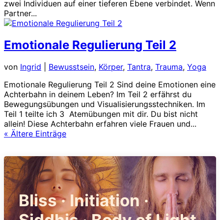
zwei Individuen auf einer tieferen Ebene verbindet. Wenn
Partner...
Emotionale Regulierung Teil 2
von
Ingrid
|
Bewusstsein
,
Körper
,
Tantra
,
Trauma
,
Yoga
Emotionale Regulierung Teil 2 Sind deine Emotionen eine
Achterbahn in deinem Leben? Im Teil 2 erfährst du
Bewegungsübungen und Visualisierungsstechniken. Im
Teil 1 teilte ich 3 Atemübungen mit dir. Du bist nicht
allein! Diese Achterbahn erfahren viele Frauen und...
« Ältere Einträge
Bliss · Initiation ·
Siddhis · Body of Light