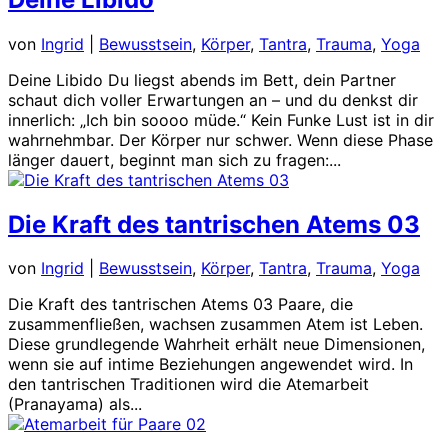
von
Ingrid
|
Bewusstsein
,
Körper
,
Tantra
,
Trauma
,
Yoga
Deine Libido Du liegst abends im Bett, dein Partner
schaut dich voller Erwartungen an – und du denkst dir
innerlich: „Ich bin soooo müde.“ Kein Funke Lust ist in dir
wahrnehmbar. Der Körper nur schwer. Wenn diese Phase
länger dauert, beginnt man sich zu fragen:...
Die Kraft des tantrischen Atems 03
von
Ingrid
|
Bewusstsein
,
Körper
,
Tantra
,
Trauma
,
Yoga
Die Kraft des tantrischen Atems 03 Paare, die
zusammenfließen, wachsen zusammen Atem ist Leben.
Diese grundlegende Wahrheit erhält neue Dimensionen,
wenn sie auf intime Beziehungen angewendet wird. In
den tantrischen Traditionen wird die Atemarbeit
(Pranayama) als...