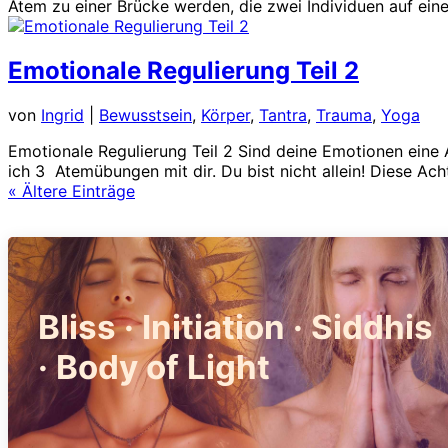
Atem zu einer Brücke werden, die zwei Individuen auf eine
Emotionale Regulierung Teil 2
von
Ingrid
|
Bewusstsein
,
Körper
,
Tantra
,
Trauma
,
Yoga
Emotionale Regulierung Teil 2 Sind deine Emotionen eine 
ich 3 Atemübungen mit dir. Du bist nicht allein! Diese Ach
« Ältere Einträge
Bliss · Initiation · Siddhis
· Body of Light