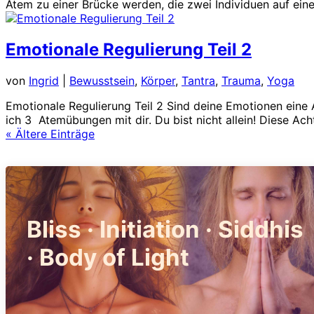
Atem zu einer Brücke werden, die zwei Individuen auf eine
Emotionale Regulierung Teil 2
von
Ingrid
|
Bewusstsein
,
Körper
,
Tantra
,
Trauma
,
Yoga
Emotionale Regulierung Teil 2 Sind deine Emotionen eine 
ich 3 Atemübungen mit dir. Du bist nicht allein! Diese Ach
« Ältere Einträge
Bliss · Initiation · Siddhis
· Body of Light