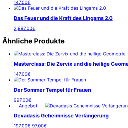
147.00
€
Das Feuer und die Kraft des Lingams 2.0
2,997.00
€
Ähnliche Produkte
Masterclass: Die Zervix und die heilige Geome
147.00
€
Der Sommer Tempel für Frauen
997.00
€
Angebot!
Devadasis Geheimnisse Verlängerung
Ursprünglicher
Aktueller
197.00
€
97.00
€