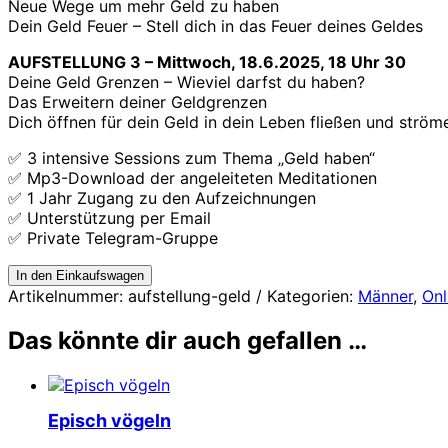
Neue Wege um mehr Geld zu haben
Dein Geld Feuer – Stell dich in das Feuer deines Geldes
AUFSTELLUNG 3 – Mittwoch, 18.6.2025, 18 Uhr 30
Deine Geld Grenzen – Wieviel darfst du haben?
Das Erweitern deiner Geldgrenzen
Dich öffnen für dein Geld in dein Leben fließen und strö
✅ 3 intensive Sessions zum Thema „Geld haben“
✅ Mp3-Download der angeleiteten Meditationen
✅ 1 Jahr Zugang zu den Aufzeichnungen
✅ Unterstützung per Email
✅ Private Telegram-Gruppe
Aufstellung
In den Einkaufswagen
-
Artikelnummer:
aufstellung-geld
Kategorien:
Männer
,
Onl
Thema
Geld
Das könnte dir auch gefallen …
Menge
Episch vögeln