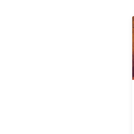
Preis
Preis
war:
ist:
197.00€
97.00€.