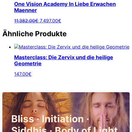
One Vision Academy In Liebe Erwachen
Maenner
Ursprünglicher
Aktueller
11,382.00
€
7,497.00
€
Preis
Preis
war:
ist:
Ähnliche Produkte
11,382.00€
7,497.00€.
Masterclass: Die Zervix und die heilige
Geometrie
147.00
€
Bliss · Initiation ·
Siddhis · Body of Light