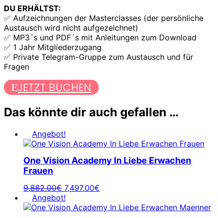
DU ERHÄLTST:
✅ Aufzeichnungen der Masterclasses (der persönliche
Austausch wird nicht aufgezeichnet)
✅ MP3´s und PDF´s mit Anleitungen zum Download
✅ 1 Jahr Mitgliederzugang
✅ Private Telegram-Gruppe zum Austausch und für
Fragen
JETZT BUCHEN
Das könnte dir auch gefallen …
Angebot!
One Vision Academy In Liebe Erwachen
Frauen
Ursprünglicher
Aktueller
9,882.00
€
7,497.00
€
Preis
Preis
Angebot!
war:
ist:
9,882.00€
7,497.00€.