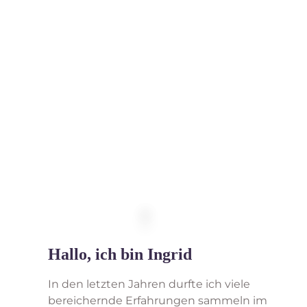
Entdecke das Beste in
deinem Leben
Möchtest Du köstliche Erfahrungen erleben? Die
ekstatische Glückseligkeit des Tantra, die tiefe
Weisheit des Yoga und der Kundalini entdecken?
Möchtest Du dauerhaft leidenschaftlich und
energievoll leben? Oder möchtest Du dein
Körpergefühl und deine Sexualität völlig neu
erfahren…
Dann habe ich das Richtige für Dich!
Hallo, ich bin Ingrid
In den letzten Jahren durfte ich viele
bereichernde Erfahrungen sammeln im